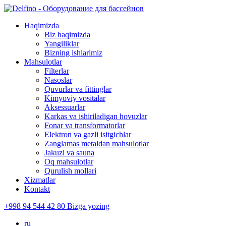
Haqimizda
Biz haqimizda
Yangiliklar
Bizning ishlarimiz
Mahsulotlar
Filterlar
Nasoslar
Quvurlar va fittinglar
Kimyoviy vositalar
Aksessuarlar
Karkas va ishiriladigan hovuzlar
Fonar va transformatorlar
Elektron va gazli isitgichlar
Zanglamas metaldan mahsulotlar
Jakuzi va sauna
Oq mahsulotlar
Qurulish mollari
Xizmatlar
Kontakt
+998 94 544 42 80
Bizga yozing
ru