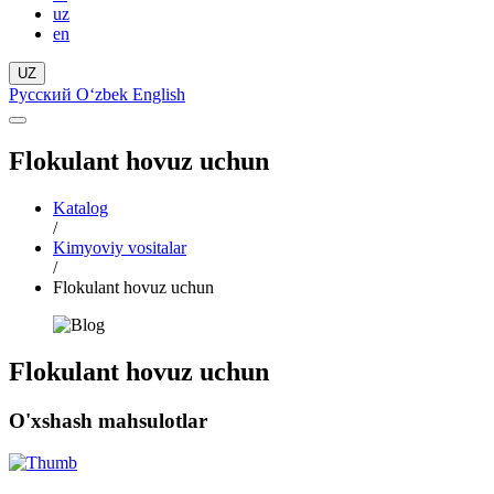
uz
en
UZ
Русский
Oʻzbek
English
Flokulant hovuz uchun
Katalog
/
Kimyoviy vositalar
/
Flokulant hovuz uchun
Flokulant hovuz uchun
O'xshash mahsulotlar