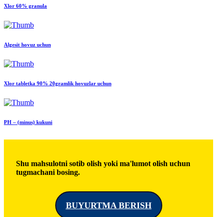
Xlor 60% granula
Algesit hovuz uchun
Xlor tabletka 90% 20gramlik hovuzlar uchun
PH – (minus) kukuni
Shu mahsulotni sotib olish yoki ma'lumot olish uchun
tugmachani bosing.
BUYURTMA BERISH