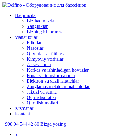
Haqimizda
Biz haqimizda
Yangiliklar
Bizning ishlarimiz
Mahsulotlar
Filterlar
Nasoslar
Quvurlar va fittinglar
Kimyoviy vositalar
Aksessuarlar
Karkas va ishiriladigan hovuzlar
Fonar va transformatorlar
Elektron va gazli isitgichlar
Zanglamas metaldan mahsulotlar
Jakuzi va sauna
Oq mahsulotlar
Qurulish mollari
Xizmatlar
Kontakt
+998 94 544 42 80
Bizga yozing
ru