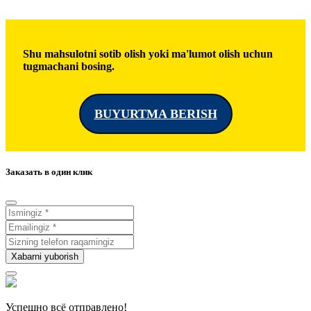
Shu mahsulotni sotib olish yoki ma'lumot olish uchun
tugmachani bosing.
BUYURTMA BERISH
Заказать в один клик
Xabarni yuborish
Успешно всё отправлено!