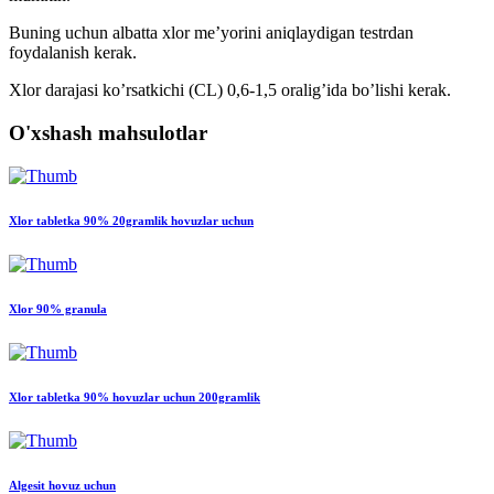
Buning uchun albatta xlor me’yorini aniqlaydigan testrdan
foydalanish kerak.
Xlor darajasi ko’rsatkichi (CL) 0,6-1,5 oralig’ida bo’lishi kerak.
O'xshash mahsulotlar
Xlor tabletka 90% 20gramlik hovuzlar uchun
Xlor 90% granula
Xlor tabletka 90% hovuzlar uchun 200gramlik
Algesit hovuz uchun