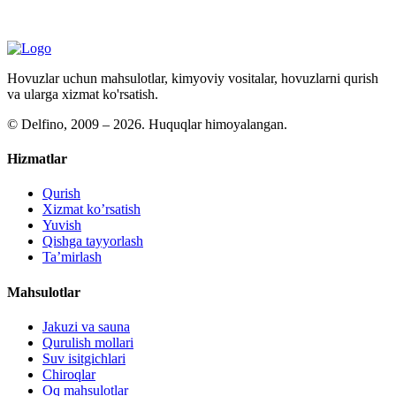
Hovuzlar uchun mahsulotlar, kimyoviy vositalar, hovuzlarni qurish
va ularga xizmat ko'rsatish.
©
Delfino, 2009 – 2026. Huquqlar himoyalangan.
Hizmatlar
Qurish
Xizmat ko’rsatish
Yuvish
Qishga tayyorlash
Ta’mirlash
Mahsulotlar
Jakuzi va sauna
Qurulish mollari
Suv isitgichlari
Chiroqlar
Oq mahsulotlar