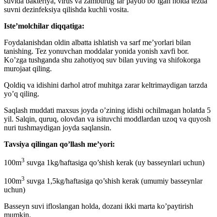
suvida bakteriya, virus va zamburug’lar paydo bo’lgan holda tezda
suvni dezinfeksiya qilishda kuchli vosita.
Iste’molchilar diqqatiga:
Foydalanishdan oldin albatta ishlatish va sarf me’yorlari bilan
tanishing. Tez yonuvchan moddalar yonida yonish xavfi bor.
Ko’zga tushganda shu zahotiyoq suv bilan yuving va shifokorga
murojaat qiling.
Qoldiq va idishini darhol atrof muhitga zarar keltrimaydigan tarzda
yo’q qiling.
Saqlash muddati maxsus joyda o’zining idishi ochilmagan holatda 5
yil. Salqin, quruq, olovdan va isituvchi moddlardan uzoq va quyosh
nuri tushmaydigan joyda saqlansin.
Tavsiya qilingan qo’llash me’yori:
3
100m
suvga 1kg/haftasiga qo’shish kerak (uy basseynlari uchun)
3
100m
suvga 1,5kg/haftasiga qo’shish kerak (umumiy basseynlar
uchun)
Basseyn suvi ifloslangan holda, dozani ikki marta ko’paytirish
mumkin.