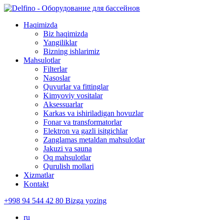
Haqimizda
Biz haqimizda
Yangiliklar
Bizning ishlarimiz
Mahsulotlar
Filterlar
Nasoslar
Quvurlar va fittinglar
Kimyoviy vositalar
Aksessuarlar
Karkas va ishiriladigan hovuzlar
Fonar va transformatorlar
Elektron va gazli isitgichlar
Zanglamas metaldan mahsulotlar
Jakuzi va sauna
Oq mahsulotlar
Qurulish mollari
Xizmatlar
Kontakt
+998 94 544 42 80
Bizga yozing
ru