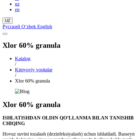
uz
en
UZ
Русский
Oʻzbek
English
Xlor 60% granula
Katalog
/
Kimyoviy vositalar
/
Xlor 60% granula
Xlor 60% granula
ISHLATISHDAN OLDIN QO’LLANMA BILAN TANISHIB
CHIQING
Hovuz suvini tozalash (dezinfeksiyalash) uchun ishlatiladi. Basseyn