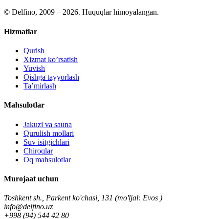
©
Delfino, 2009 – 2026. Huquqlar himoyalangan.
Hizmatlar
Qurish
Xizmat ko’rsatish
Yuvish
Qishga tayyorlash
Ta’mirlash
Mahsulotlar
Jakuzi va sauna
Qurulish mollari
Suv isitgichlari
Chiroqlar
Oq mahsulotlar
Murojaat uchun
Toshkent sh., Parkent ko'chasi, 131 (mo'ljal: Evos )
info@delfino.uz
+998 (94) 544 42 80