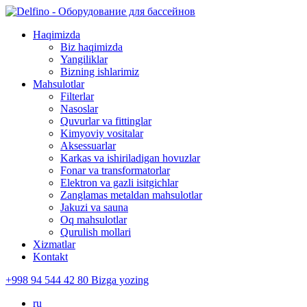
Haqimizda
Biz haqimizda
Yangiliklar
Bizning ishlarimiz
Mahsulotlar
Filterlar
Nasoslar
Quvurlar va fittinglar
Kimyoviy vositalar
Aksessuarlar
Karkas va ishiriladigan hovuzlar
Fonar va transformatorlar
Elektron va gazli isitgichlar
Zanglamas metaldan mahsulotlar
Jakuzi va sauna
Oq mahsulotlar
Qurulish mollari
Xizmatlar
Kontakt
+998 94 544 42 80
Bizga yozing
ru