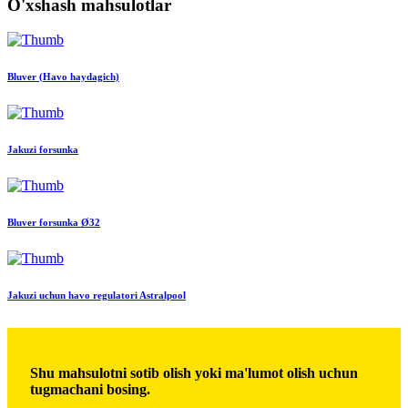
O'xshash mahsulotlar
Bluver (Havo haydagich)
Jakuzi forsunka
Bluver forsunka Ø32
Jakuzi uchun havo regulatori Astralpool
Shu mahsulotni sotib olish yoki ma'lumot olish uchun
tugmachani bosing.