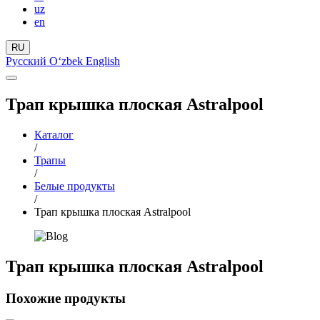
uz
en
RU
Русский
Oʻzbek
English
Трап крышка плоская Astralpool
Каталог
/
Трапы
/
Белые продукты
/
Трап крышка плоская Astralpool
Трап крышка плоская Astralpool
Похожие продукты